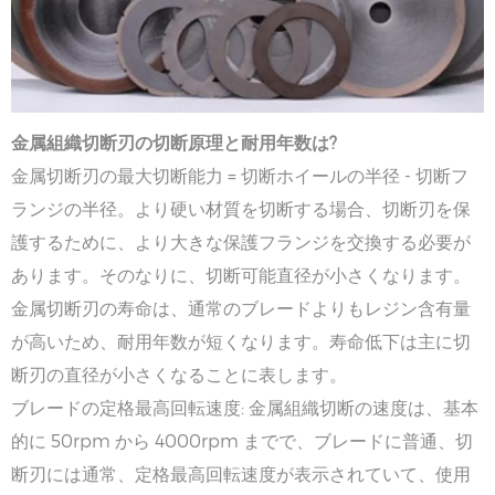
金属組織切断刃の切断原理と耐用年数は?
金属切断刃の最大切断能力 = 切断ホイールの半径 - 切断フ
ランジの半径。より硬い材質を切断する場合、切断刃を保
護するために、より大きな保護フランジを交換する必要が
あります。そのなりに、切断可能直径が小さくなります。
金属切断刃の寿命は、通常のブレードよりもレジン含有量
が高いため、耐用年数が短くなります。寿命低下は主に切
断刃の直径が小さくなることに表します。
ブレードの定格最高回転速度: 金属組織切断の速度は、基本
的に 50rpm から 4000rpm までで、ブレードに普通、切
断刃には通常、定格最高回転速度が表示されていて、使用