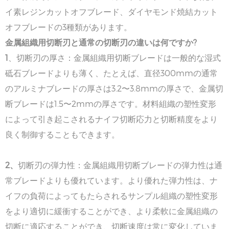
イ素レジンカットオフブレード、ダイヤモンド焼結カット
オフブレードの3種類があります。
金属組織用切断刃と通常の切断刃の違いは何ですか?
1
、切断刃の厚さ：金属組織用切断ブレードは一般的な湿式
砥石ブレードよりも薄く、たとえば、直径300mmの通常
のアルミナブレードの厚さは3.2〜3.8mmの厚さで、金属切
断ブレードは1.5〜2mmの厚さです。材料組織の塑性変形
によって引き起こされるナイフ切断応力と切断精度をより
良く制御することもできます。
2、
切断刃の弾力性：金属組織用切断ブレードの弾力性は通
常ブレードよりも優れています。より優れた弾力性は、ナ
イフの負荷によってもたらされるサンプル組織の塑性変形
をより適切に緩衝することができ、より柔軟に金属組織の
切断に適応することができ、切断速度は常に変化していま