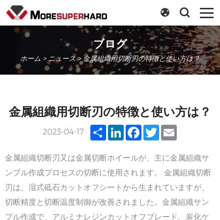
ブログ
ホーム
>
ニュース
> 金属組織用切断刃の特徴と使い方は？
金属組織用切断刃の特徴と使い方は？
Share
LinkedIn
Facebook
Twitter
Email
2023-04-17
金属組織切断刃又は金属切断ホイールが、主に金属組織サ
ンプル作成プロセスの切断に使用されます。 金属組織切断
刃は、湿式砥石カットオフシートから生まれていますが、
切断精度と切断温度制御が改善されました。金属組織サン
プル作成で、アルミナレジンカットオフブレード、炭化ケ