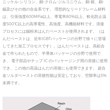
ニッケル-シリコン、銅-クロム-ジルコニウム、銅-銀、銅-
錫及びその他の合金系です。 理想的なリードフレーム材料
は、引張強度600MPa以上、導電率80%以上、軟化防止温
度500℃以上の高導電性、高強度、高機能材料です。溶接
プロセスには錫粉末はんだペーストが使用されます。（は
んだペーストは、近年IGBTパッケージの分野で徐々に登場
してきた加工プロセスです）。はんだペーストは、高鉛合
金で作られたもので、半導体パッケージの分野で使用で
き、 電子部品やチップ IC のパッケージング用の溶接に使用
でき、この他の高温はんだの溶接にも使用できます。 超合
金ソルダペーストの溶接性能は安定しており、空隙率は5%
未満です。