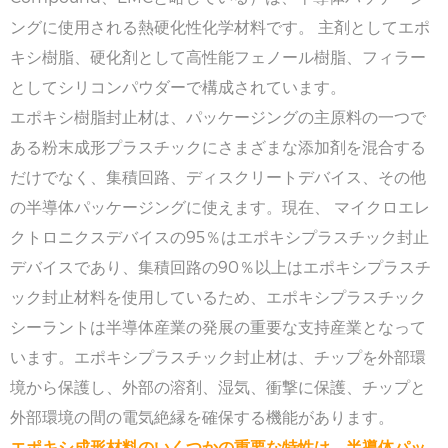
ングに使用される熱硬化性化学材料です。 主剤としてエポ
キシ樹脂、硬化剤として高性能フェノール樹脂、フィラー
としてシリコンパウダーで構成されています。
エポキシ樹脂封止材は、パッケージングの主原料の一つで
ある粉末成形プラスチックにさまざまな添加剤を混合する
だけでなく、集積回路、ディスクリートデバイス、その他
の半導体パッケージングに使えます。現在、 マイクロエレ
クトロニクスデバイスの95％はエポキシプラスチック封止
デバイスであり、集積回路の90％以上はエポキシプラスチ
ック封止材料を使用しているため、エポキシプラスチック
シーラントは半導体産業の発展の重要な支持産業となって
います。エポキシプラスチック封止材は、チップを外部環
境から保護し、外部の溶剤、湿気、衝撃に保護、チップと
外部環境の間の電気絶縁を確保する機能があります。
エポキシ成形材料のいくつかの重要な特性は、半導体パッ