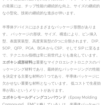
の発展には、チップ性能の継続的な向上、サイズの継続的
な小型化、技術の継続的な進歩が伴います。
半導体デバイスにはさまざまなパッケージ形態がありま
す。 パッケージの形状、サイズ、構造により、ピン挿入
型、表面実装型、高度実装型の3つに分類されます。 DIP、
SOP、QFP、PGA、BGA から CSP、そして SIP に至るま
で、テクニカル指標は常に前世代よりも進化しています。
エポキシ成形材料
は重要なマイクロエレクトロニクスのパ
ッケージング材料であり、最終的なパッケージングの性能
を決定する主要な材料の 1 つであり、半導体パッケージに
欠かせない重要な材料となっています。 低コストで生産効
率が高いというメリットがあります。
エポキシモールディングコンパウンド
（Epoxy Molding
Compound、EMCと略している）は、半導体パッケージ