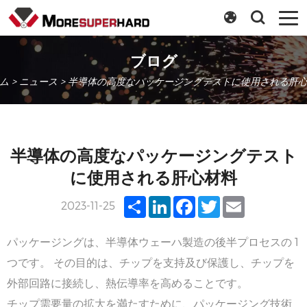
ブログ
ム
>
ニュース
> 半導体の高度なパッケージングテストに使用される肝
半導体の高度なパッケージングテスト
に使用される肝心材料
Share
LinkedIn
Facebook
Twitter
Email
2023-11-25
パッケージングは、半導体ウェーハ製造の後半プロセスの 1
つです。 その目的は、チップを支持及び保護し、チップを
外部回路に接続し、熱伝導率を高めることです。
チップ需要量の拡大を満たすために、パッケージング技術