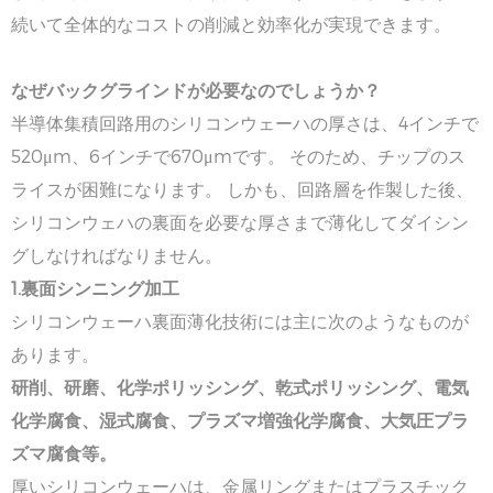
続いて全体的なコストの削減と効率化が実現できます。
なぜバックグラインドが必要なのでしょうか？
半導体集積回路用のシリコンウェーハの厚さは、4インチで
520μm、6インチで670μmです。 そのため、チップのス
ライスが困難になります。 しかも、回路層を作製した後、
シリコンウェハの裏面を必要な厚さまで薄化してダイシン
グしなければなりません。
1.
裏
面シンニング加工
シリコンウェーハ裏面薄化技術には主に次のようなものが
あります。
研削、研磨、化学ポリッシング、乾式ポリッシング、電気
化学腐食、湿式腐食、プラズマ増強化学腐食、大気圧プラ
ズマ腐食等。
厚いシリコンウェーハは、金属リングまたはプラスチック