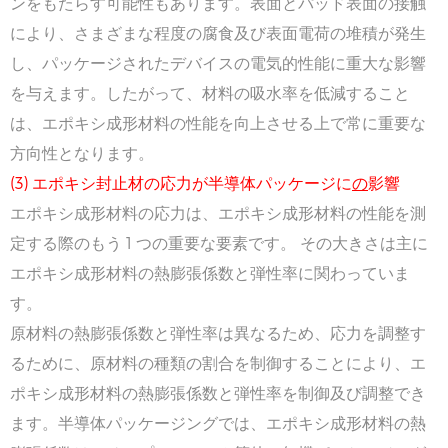
ンをもたらす可能性もあります。表面とパッド表面の接触
により、さまざまな程度の腐食及び表面電荷の堆積が発生
し、パッケージされたデバイスの電気的性能に重大な影響
を与えます。したがって、材料の吸水率を低減すること
は、エポキシ成形材料の性能を向上させる上で常に重要な
方向性となります。
(3) エポキシ封止材の応力が半導体パッケージに
の
影響
エポキシ成形材料の応力は、エポキシ成形材料の性能を測
定する際のもう 1 つの重要な要素です。 その大きさは主に
エポキシ成形材料の熱膨張係数と弾性率に関わっていま
す。
原材料の熱膨張係数と弾性率は異なるため、応力を調整す
るために、原材料の種類の割合を制御することにより、エ
ポキシ成形材料の熱膨張係数と弾性率を制御及び調整でき
ます。半導体パッケージングでは、エポキシ成形材料の熱