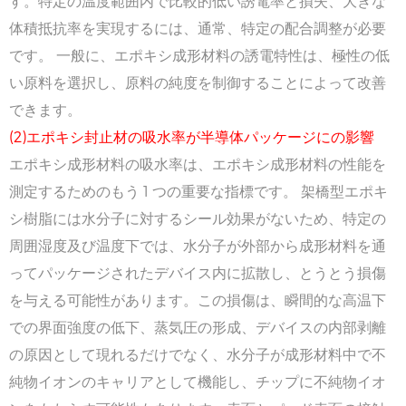
す。特定の温度範囲内で比較的低い誘電率と損失、大きな
体積抵抗率を実現するには、通常、特定の配合調整が必要
です。 一般に、エポキシ成形材料の誘電特性は、極性の低
い原料を選択し、原料の純度を制御することによって改善
できます。
(2)エポキシ封止材の吸水率が半導体パッケージにの影響
エポキシ成形材料の吸水率は、エポキシ成形材料の性能を
測定するためのもう 1 つの重要な指標です。 架橋型エポキ
シ樹脂には水分子に対するシール効果がないため、特定の
周囲湿度及び温度下では、水分子が外部から成形材料を通
ってパッケージされたデバイス内に拡散し、とうとう損傷
を与える可能性があります。この損傷は、瞬間的な高温下
での界面強度の低下、蒸気圧の形成、デバイスの内部剥離
の原因として現れるだけでなく、水分子が成形材料中で不
純物イオンのキャリアとして機能し、チップに不純物イオ