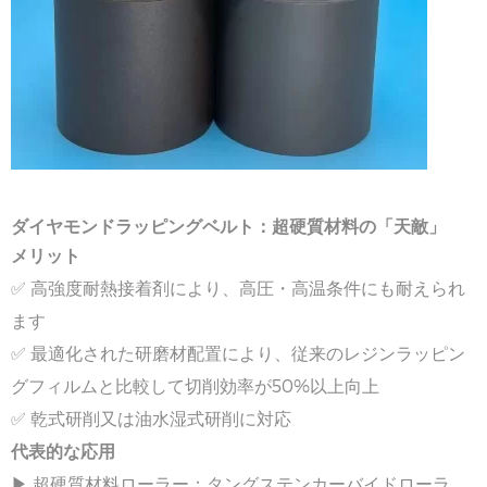
ダイヤモンド
ラッピング
ベルト：超硬質材料の「天敵」
メリット
✅ 高強度耐熱接着剤により、高圧・高温条件にも耐えられ
ます
✅ 最適化された研磨材配置により、従来のレジンラッピン
グフィルムと比較して切削効率が50%以上向上
✅ 乾式研削又は油水湿式研削に対応
代表的な応用
▶ 超硬質材料ローラー：タングステンカーバイドローラ