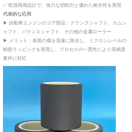
✅ 乾湿両用設計で、強力な切削力と優れた耐水性を実現
代表的な
応用
▶ 自動車エンジンのコア部品：クランクシャフト、カムシ
ャフト、バランスシャフト、その他の金属ローラー
▶ メリット：表面の傷を迅速に除去し、ミクロンレベルの
精密ラッピングを実現し、プロセスの一貫性により高精度
要件に対応