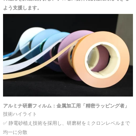
よう支援します。
アルミナ研磨フィルム：金属加工用「精密
ラッピング者
」
技術ハイライト
✅ 静電砂植え技術を採用し、研磨材をミクロンレベルまで
均一に分散