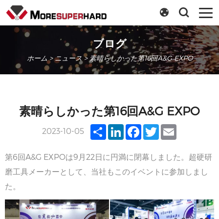
ブログ
ホーム
>
ニュース
> 素晴らしかった第16回A&G EXPO
素晴らしかった第16回A&G EXPO
Share
LinkedIn
Facebook
Twitter
Email
2023-10-05
第6回A&G EXPOは9月22日に円満に閉幕しました。超硬研
磨工具メーカーとして、当社もこのイベントに参加しまし
た。