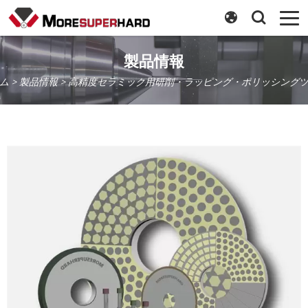
製品情報
ム
>
製品情報
> 高精度セラミック用研削・ラッピング・ポリッシング