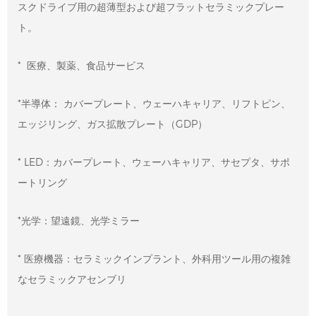
スクドライブ用の超薄型および超フラットセラミックプレー
ト。
* 医療、製薬、食品サービス
*半導体： カバープレート、ウェーハキャリア、リフトピン、
エッジリング、ガス拡散プレート（GDP）
* LED：カバープレート、ウェーハキャリア、サセプタ、サポ
ートリング
*光学：望遠鏡、光学ミラー
* 医療機器：セラミックインプラント、外科用ツール用の複雑
当社は、精密研磨機及び片面・両面研磨システム
なセラミックアセンブリ
用の全系列ダイヤモンド及びCBN砥石とドレスス
トーンを取り揃えています。当社のビトリファイ